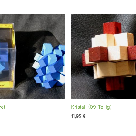
vet
Kristall (09-Teilig)
11,95
€