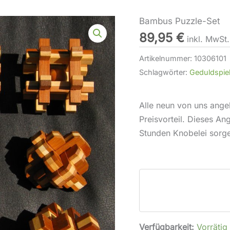
Bambus Puzzle-Set
Bambus
89,95
€
Puzzle-
inkl. MwSt
Set
Artikelnummer:
10306101
Menge
Schlagwörter:
Geduldspie
Alle neun von uns ange
Preisvorteil. Dieses An
Stunden Knobelei sorg
Verfügbarkeit:
Vorrätig