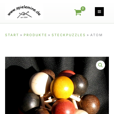
Zum
Inhalt
springen
START
PRODUKTE
STECKPUZZLES
ATOM
Atom
Menge