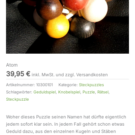
Atom
39,95
€
inkl. MwSt. und zzgl. Versandkosten
Artikelnummer:
10300101
Kategorie:
Steckpuzzles
Schlagwörter:
Geduldspiel
,
Knobelspiel
,
Puzzle
,
Rätsel
,
Steckpuzzle
Woher dieses Puzzle seinen Namen hat dürfte eigentlich
jedem sofort klar sein. In jedem Fall gehört schon etwas
Geduld dazu, aus den einzelnen Kugeln und Stäben