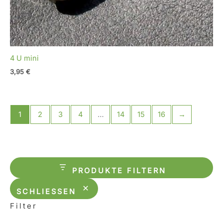
4 U mini
3,95
€
1
2
3
4
…
14
15
16
→
PRODUKTE FILTERN
SCHLIESSEN
Filter