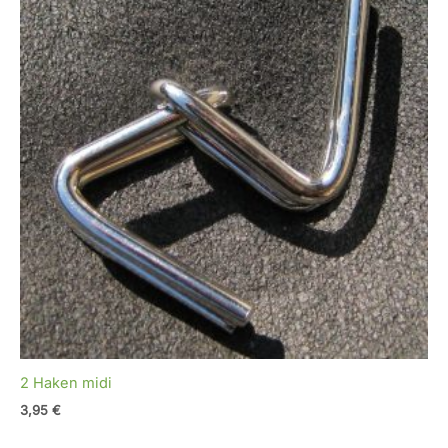
2 Haken midi
3,95
€