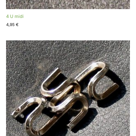
4 U midi
4,95
€