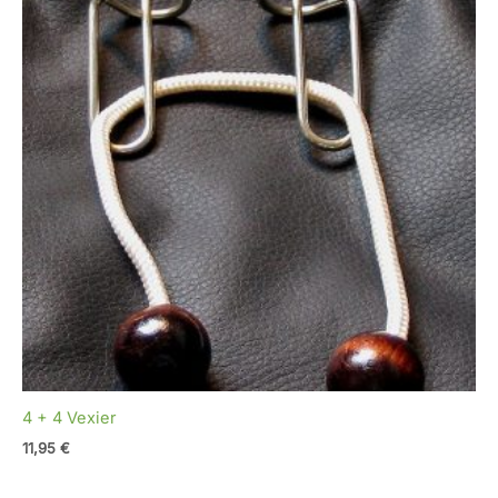
4 + 4 Vexier
11,95
€