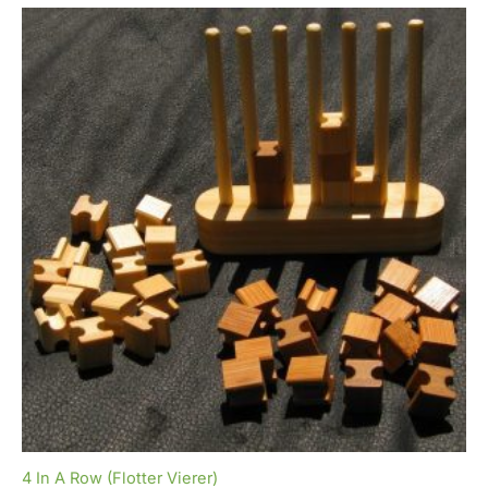
4 In A Row (Flotter Vierer)