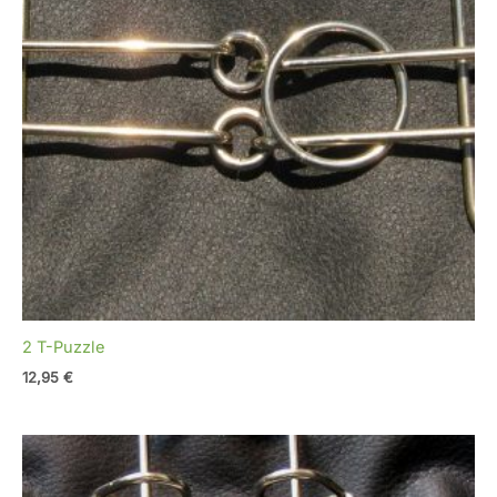
2 T-Puzzle
12,95
€