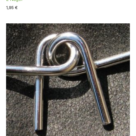
1,95
€