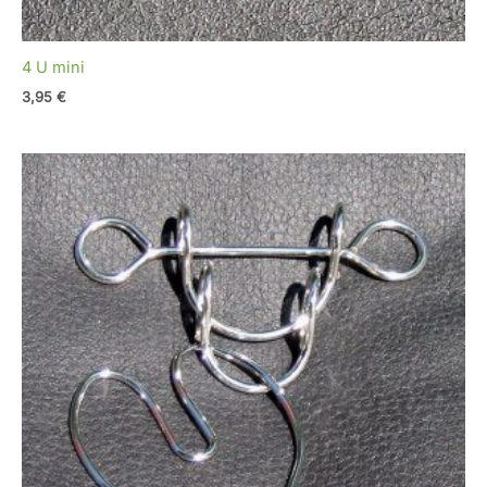
4 U mini
3,95
€