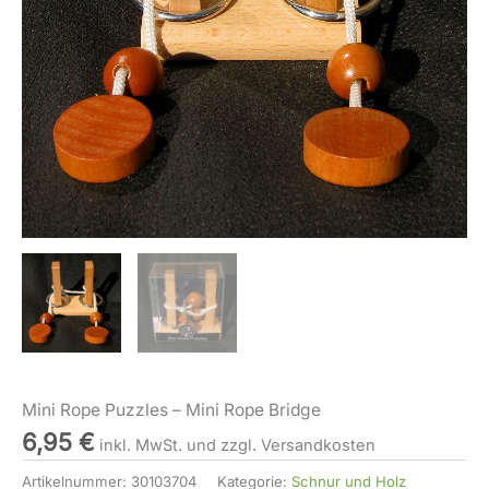
Mini Rope Puzzles – Mini Rope Bridge
6,95
€
inkl. MwSt. und zzgl. Versandkosten
Artikelnummer:
30103704
Kategorie:
Schnur und Holz