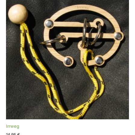
Irrweg
14,95
€