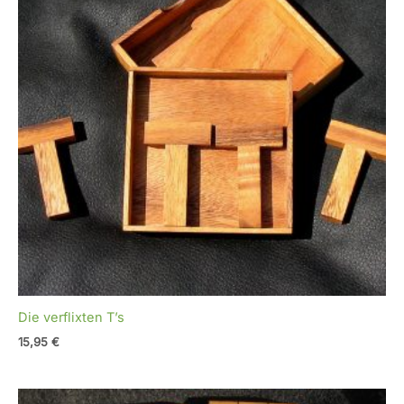
Die verflixten T’s
15,95
€