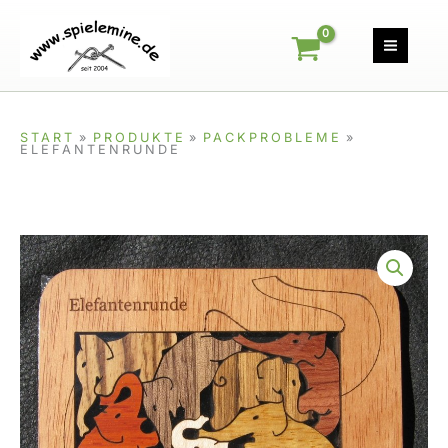
Zum
Inhalt
springen
START
PRODUKTE
PACKPROBLEME
ELEFANTENRUNDE
Elefantenrunde
Menge