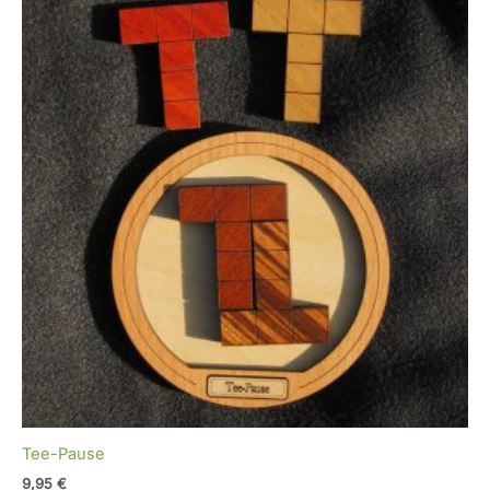
Tee-Pause
9,95
€