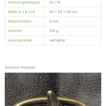
Schwierigkeitsgrad
05 / 10
Maße (L x B x H)
93 x 62 x 26 mm
Materialstärke
6 mm
Gewicht
158 g
Lösungszettel
verfügbar
Ähnliche Produkte