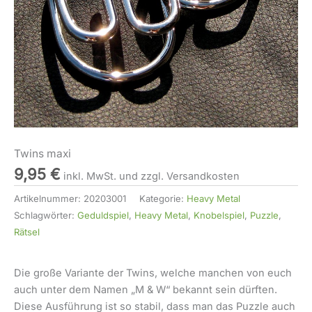
Twins maxi
9,95
€
inkl. MwSt. und zzgl. Versandkosten
Artikelnummer:
20203001
Kategorie:
Heavy Metal
Schlagwörter:
Geduldspiel
,
Heavy Metal
,
Knobelspiel
,
Puzzle
,
Rätsel
Die große Variante der Twins, welche manchen von euch
auch unter dem Namen „M & W“ bekannt sein dürften.
Diese Ausführung ist so stabil, dass man das Puzzle auch